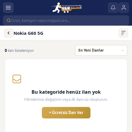
Nokia G60 5G
0
ilan listeleniyor
Bu kategoride henüz ilan yok
Filtrelerinizi değiştirin veya ilk ilanı siz oluşturun.
+ Ücretsiz İlan Ver