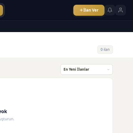
İlan Ver
0 ilan
yok
oluşturun.