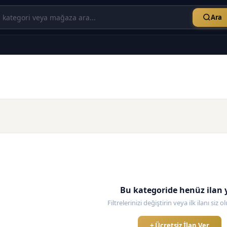
Ara
Bu kategoride henüz ilan 
Filtrelerinizi değiştirin veya ilk ilanı siz 
+ Ücretsiz İlan Ver