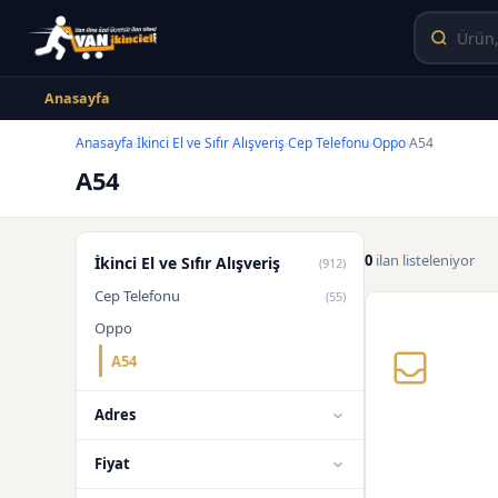
Anasayfa
Anasayfa
İkinci El ve Sıfır Alışveriş
Cep Telefonu
Oppo
A54
›
›
›
›
A54
0
ilan listeleniyor
İkinci El ve Sıfır Alışveriş
(912)
Cep Telefonu
(55)
Oppo
A54
Adres
Fiyat