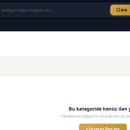
Ara
Bu kategoride henüz ilan 
Filtrelerinizi değiştirin veya ilk ilanı siz 
+ Ücretsiz İlan Ver