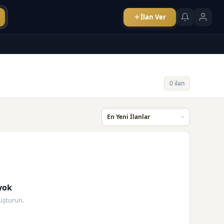
İlan Ver
0 ilan
yok
oluşturun.