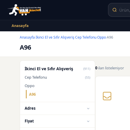
Anasayfa
Anasayfa
İkinci El ve Sıfır Alışveriş
Cep Telefonu
Oppo
A96
›
›
›
›
A96
0
ilan listeleniyor
İkinci El ve Sıfır Alışveriş
(911)
Cep Telefonu
(55)
Oppo
A96
Adres
Fiyat