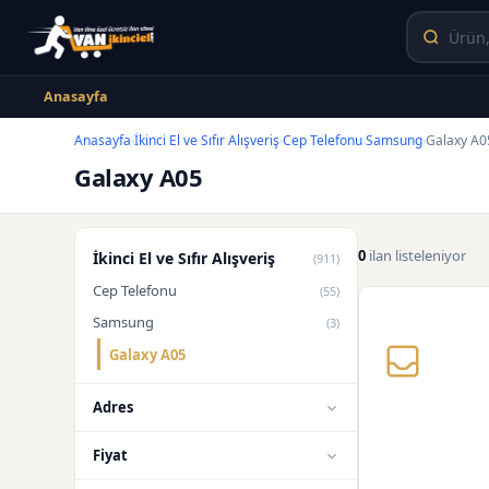
Anasayfa
Anasayfa
İkinci El ve Sıfır Alışveriş
Cep Telefonu
Samsung
Galaxy A0
›
›
›
›
Galaxy A05
0
ilan listeleniyor
İkinci El ve Sıfır Alışveriş
(911)
Cep Telefonu
(55)
Samsung
(3)
Galaxy A05
Adres
Fiyat