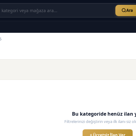
Ara
5
Bu kategoride henüz ilan 
Filtrelerinizi değiştirin veya ilk ilanı siz 
+ Ücretsiz İlan Ver