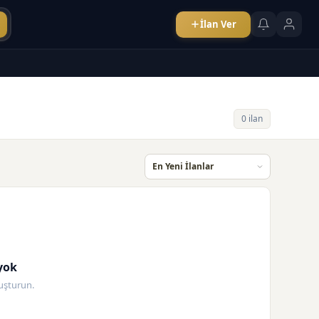
İlan Ver
0 ilan
yok
oluşturun.