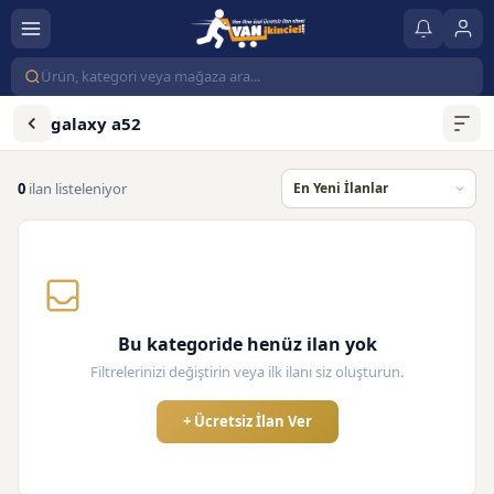
galaxy a52
0
ilan listeleniyor
Bu kategoride henüz ilan yok
Filtrelerinizi değiştirin veya ilk ilanı siz oluşturun.
+ Ücretsiz İlan Ver