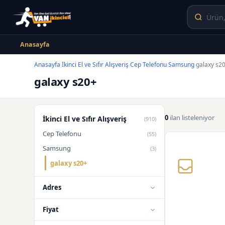
Anasayfa
Anasayfa
İkinci El ve Sıfır Alışveriş
Cep Telefonu
Samsung
galaxy s2
›
›
›
›
galaxy s20+
0
ilan listeleniyor
İkinci El ve Sıfır Alışveriş
(910)
Cep Telefonu
(55)
Samsung
(3)
galaxy s20+
Adres
Fiyat