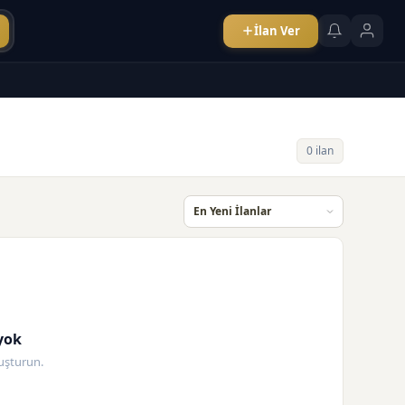
İlan Ver
0 ilan
yok
oluşturun.