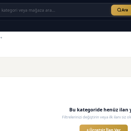
Ara
0+
Bu kategoride henüz ilan 
Filtrelerinizi değiştirin veya ilk ilanı siz 
+ Ücretsiz İlan Ver