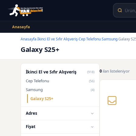
Anasayfa
Anasayfa
İkinci El ve Sıfır Alışveriş
Cep Telefonu
Samsung
Galaxy S2
›
›
›
›
Galaxy S25+
0
ilan listeleniyor
İkinci El ve Sıfır Alışveriş
(918)
Cep Telefonu
(56)
Samsung
(4)
Galaxy S25+
Adres
Fiyat