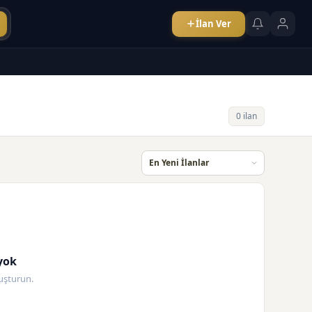
İlan Ver
0 ilan
yok
oluşturun.