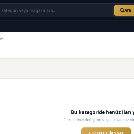
Ara
5+
Bu kategoride henüz ilan 
Filtrelerinizi değiştirin veya ilk ilanı siz 
+ Ücretsiz İlan Ver