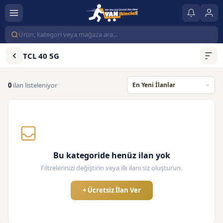
TCL 40 5G
0
ilan listeleniyor
Bu kategoride henüz ilan yok
Filtrelerinizi değiştirin veya ilk ilanı siz oluşturun.
+ Ücretsiz İlan Ver