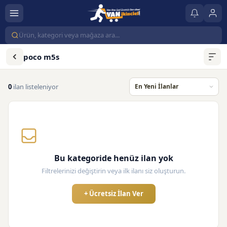
poco m5s
0
ilan listeleniyor
Bu kategoride henüz ilan yok
Filtrelerinizi değiştirin veya ilk ilanı siz oluşturun.
+ Ücretsiz İlan Ver