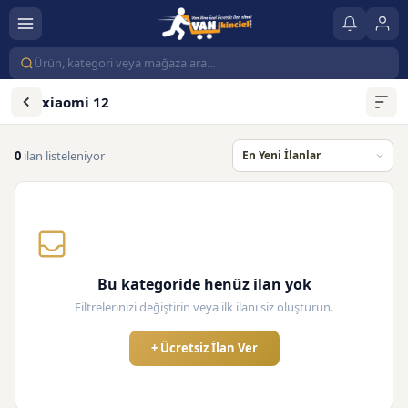
xiaomi 12
0
ilan listeleniyor
Bu kategoride henüz ilan yok
Filtrelerinizi değiştirin veya ilk ilanı siz oluşturun.
+ Ücretsiz İlan Ver