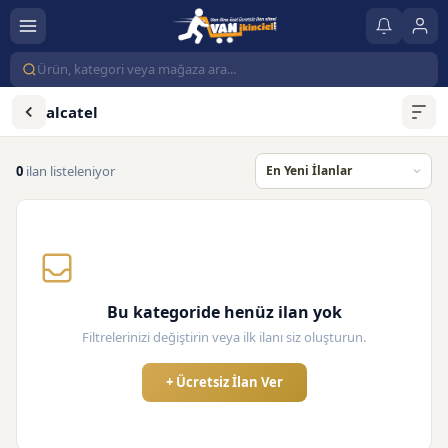
alcatel
0
ilan listeleniyor
Bu kategoride henüz ilan yok
Filtrelerinizi değiştirin veya ilk ilanı siz oluşturun.
+ Ücretsiz İlan Ver