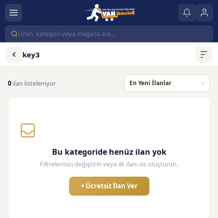
key3
0
ilan listeleniyor
Bu kategoride henüz ilan yok
Filtrelerinizi değiştirin veya ilk ilanı siz oluşturun.
+ Ücretsiz İlan Ver