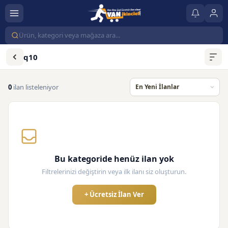
q10
0
ilan listeleniyor
Bu kategoride henüz ilan yok
Filtrelerinizi değiştirin veya ilk ilanı siz oluşturun.
+ Ücretsiz İlan Ver