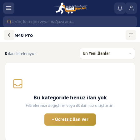
N40 Pro
0
ilan listeleniyor
Bu kategoride henüz ilan yok
Filtrelerinizi değiştirin veya ilk ilanı siz oluşturun.
+ Ücretsiz İlan Ver