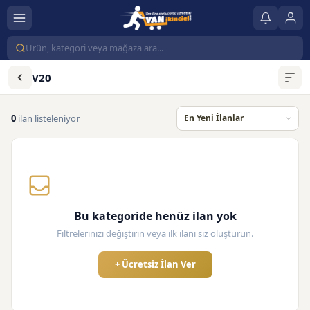
V20
0
ilan listeleniyor
Bu kategoride henüz ilan yok
Filtrelerinizi değiştirin veya ilk ilanı siz oluşturun.
+ Ücretsiz İlan Ver