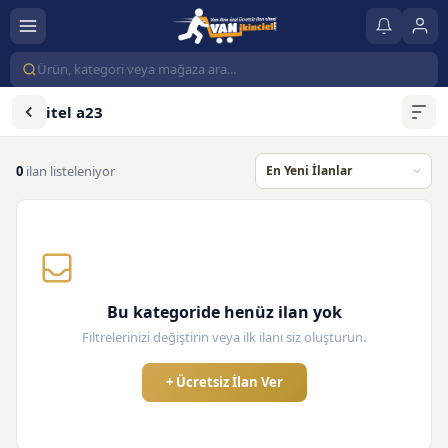
itel a23
0
ilan listeleniyor
Bu kategoride henüz ilan yok
Filtrelerinizi değiştirin veya ilk ilanı siz oluşturun.
+ Ücretsiz İlan Ver