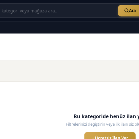
Ara
Bu kategoride henüz ilan 
Filtrelerinizi değiştirin veya ilk ilanı siz 
+ Ücretsiz İlan Ver