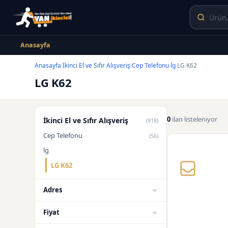
Anasayfa
Anasayfa
İkinci El ve Sıfır Alışveriş
Cep Telefonu
lg
LG K62
›
›
›
›
LG K62
0
ilan listeleniyor
İkinci El ve Sıfır Alışveriş
(918)
Cep Telefonu
(56)
lg
LG K62
Adres
Fiyat