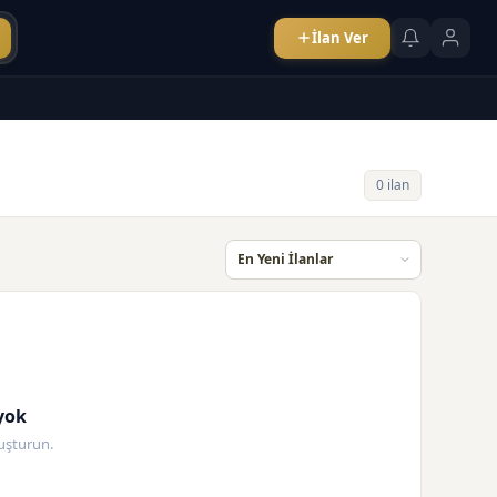
İlan Ver
0 ilan
yok
oluşturun.