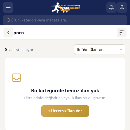
poco
0
ilan listeleniyor
Bu kategoride henüz ilan yok
Filtrelerinizi değiştirin veya ilk ilanı siz oluşturun.
+ Ücretsiz İlan Ver