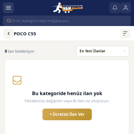
POCO C55
0
ilan listeleniyor
Bu kategoride henüz ilan yok
Filtrelerinizi değiştirin veya ilk ilanı siz oluşturun.
+ Ücretsiz İlan Ver