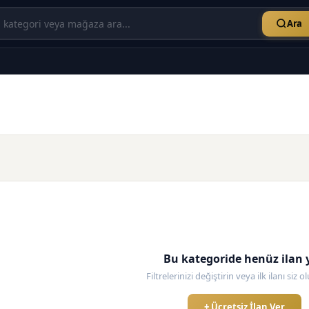
Ara
Bu kategoride henüz ilan 
Filtrelerinizi değiştirin veya ilk ilanı siz 
+ Ücretsiz İlan Ver