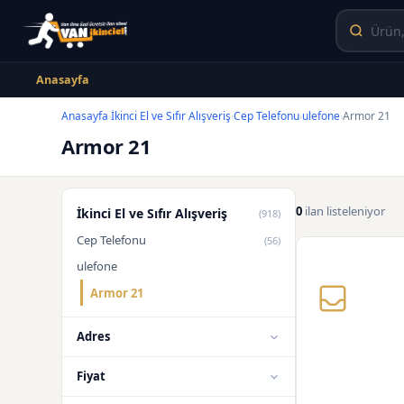
Anasayfa
Anasayfa
İkinci El ve Sıfır Alışveriş
Cep Telefonu
ulefone
Armor 21
›
›
›
›
Armor 21
0
ilan listeleniyor
İkinci El ve Sıfır Alışveriş
(918)
Cep Telefonu
(56)
ulefone
Armor 21
Adres
Fiyat