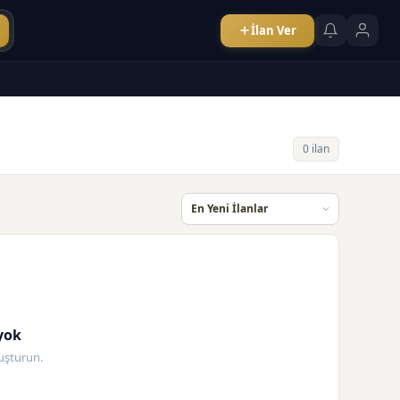
İlan Ver
0 ilan
yok
oluşturun.