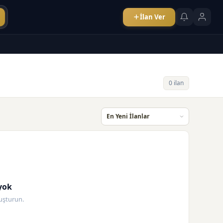
İlan Ver
0 ilan
yok
oluşturun.