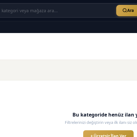
Ara
Bu kategoride henüz ilan 
Filtrelerinizi değiştirin veya ilk ilanı siz 
+ Ücretsiz İlan Ver