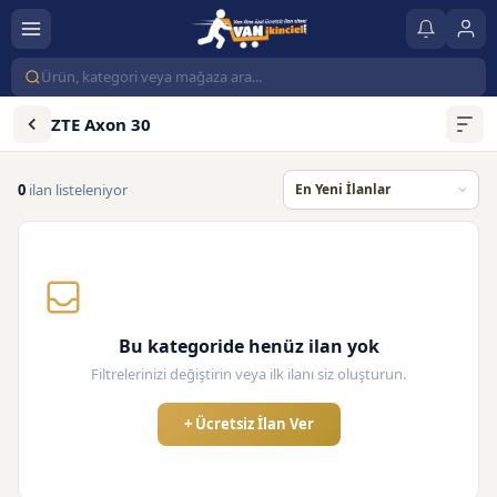
ZTE Axon 30
0
ilan listeleniyor
Bu kategoride henüz ilan yok
Filtrelerinizi değiştirin veya ilk ilanı siz oluşturun.
+ Ücretsiz İlan Ver