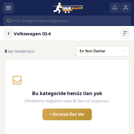
Volkswagen ID.4
0
ilan listeleniyor
Bu kategoride henüz ilan yok
Filtrelerinizi değiştirin veya ilk ilanı siz oluşturun.
+ Ücretsiz İlan Ver