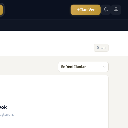
İlan Ver
0 ilan
yok
oluşturun.