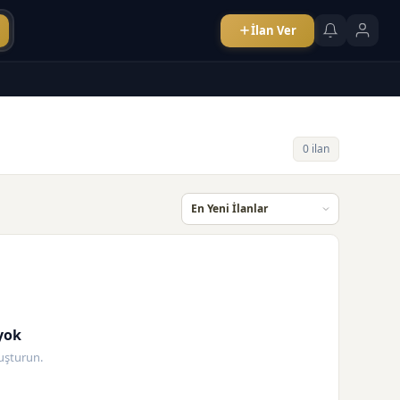
İlan Ver
0 ilan
yok
oluşturun.