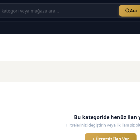
Ara
Bu kategoride henüz ilan 
Filtrelerinizi değiştirin veya ilk ilanı siz 
+ Ücretsiz İlan Ver