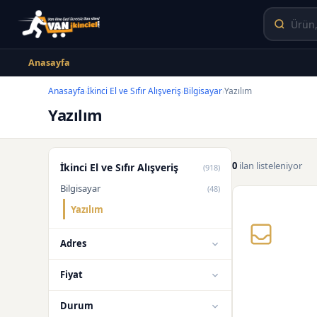
Anasayfa
Anasayfa
İkinci El ve Sıfır Alışveriş
Bilgisayar
Yazılım
›
›
›
Yazılım
0
ilan listeleniyor
İkinci El ve Sıfır Alışveriş
(918)
Bilgisayar
(48)
Yazılım
Adres
Fiyat
Durum