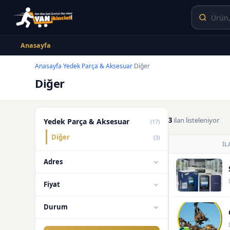
Anasayfa
Anasayfa
Yedek Parça & Aksesuar
Diğer
›
›
Diğer
3
ilan listeleniyor
Yedek Parça & Aksesuar
(17)
Diğer
(3)
İL
Adres
Fiyat
Durum