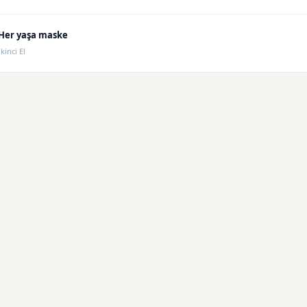
Her yaşa maske
İkinci El