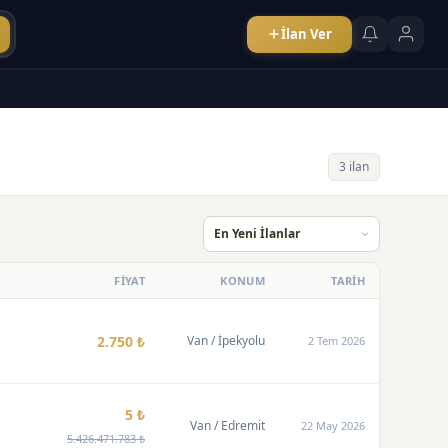
İlan Ver
3 ilan
FİYAT
KONUM
TARİH
2.750 ₺
Van
/ İpekyolu
2 Tem 2026
5 ₺
Van
/ Edremit
22 May 2026
5.426.471.783 ₺