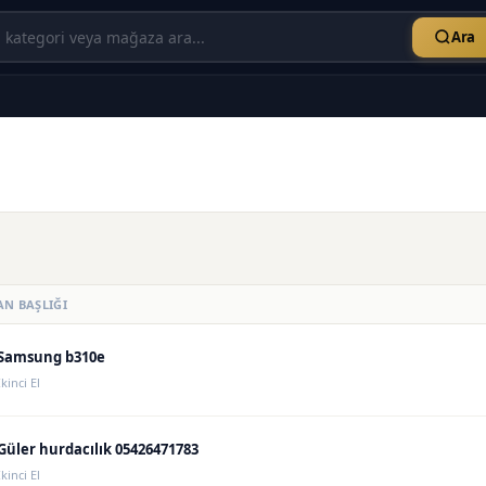
Ara
AN BAŞLIĞI
Samsung b310e
İkinci El
Güler hurdacılık 05426471783
İkinci El