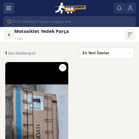
Motosiklet Yedek Parça
1 ilan
1
ilan listeleniyor