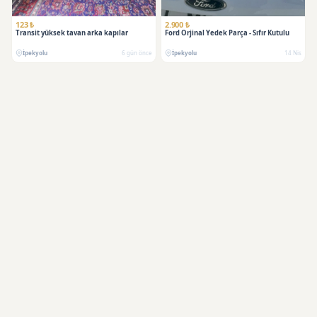
123 ₺
2.900 ₺
Transit yüksek tavan arka kapılar
Ford Orjinal Yedek Parça - Sıfır Kutulu
İpekyolu
6 gün önce
İpekyolu
14 Nis