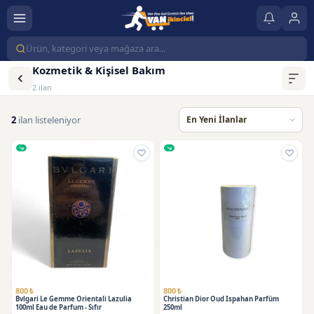
Kozmetik & Kişisel Bakım
2 ilan
2
ilan listeleniyor
800 ₺
800 ₺
Bvlgari Le Gemme Orientali Lazulia
Christian Dior Oud Ispahan Parfüm
100ml Eau de Parfum - Sıfır
250ml