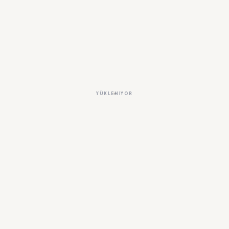
YÜKLENİYOR