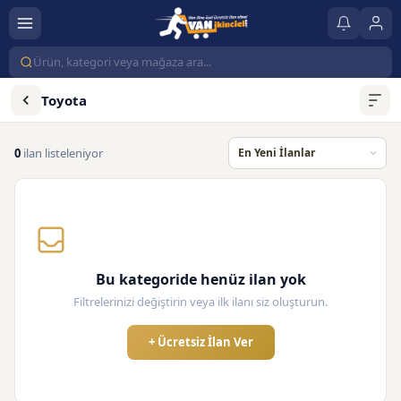
Toyota
0
ilan listeleniyor
Bu kategoride henüz ilan yok
Filtrelerinizi değiştirin veya ilk ilanı siz oluşturun.
+ Ücretsiz İlan Ver