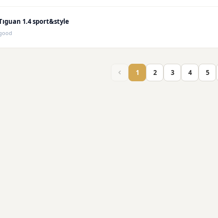
Tıguan 1.4 sport&style
good
1
2
3
4
5