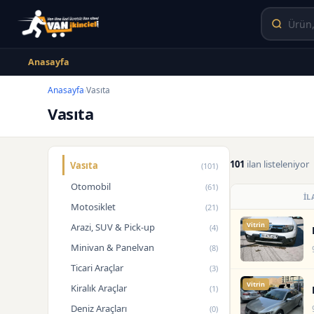
Anasayfa
Anasayfa
Vasıta
›
Vasıta
101
ilan listeleniyor
Vasıta
(101)
Otomobil
(61)
İL
Motosiklet
(21)
Vitrin
Arazi, SUV & Pick-up
(4)
Minivan & Panelvan
(8)
Ticari Araçlar
(3)
Vitrin
Kiralık Araçlar
(1)
Deniz Araçları
(0)