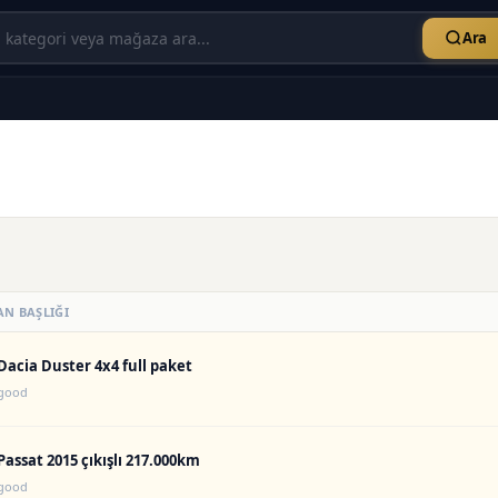
Ara
AN BAŞLIĞI
Dacia Duster 4x4 full paket
good
Passat 2015 çıkışlı 217.000km
good