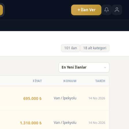
İlan Ver
101 ilan
18 alt kategori
FİYAT
KONUM
TARİH
695.000 ₺
Van
/ İpekyolu
14 Nis 2026
1.310.000 ₺
Van
/ İpekyolu
14 Nis 2026