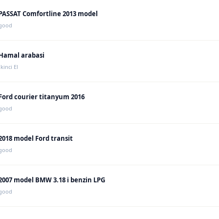
PASSAT Comfortline 2013 model
good
Hamal arabasi
İkinci El
Ford courier titanyum 2016
good
2018 model Ford transit
good
2007 model BMW 3.18 i benzin LPG
good