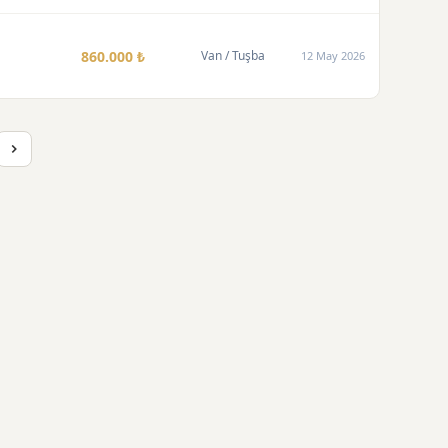
860.000 ₺
Van
/ Tuşba
12 May 2026