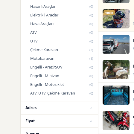
Hasarlı Araçlar
(0)
Vitrin
Elektrikli Araçlar
(0)
Hava Araçları
(0)
ATV
(0)
UTV
(0)
Çekme Karavan
(2)
Motokaravan
(1)
Engelli - Arazi/SUV
(0)
Engelli - Minivan
(0)
Engelli - Motosiklet
(0)
ATV, UTV, Çekme Karavan
(0)
Adres
Fiyat