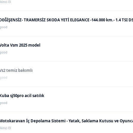
İkinci El
good
Volta Vsm 2025 model
good
Vs2 temiz bakımlı
good
Kuba sj50pro acil satılık
good
İkinci El