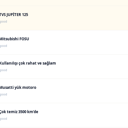
TVS JUPİTER 125
good
Mitsubishi FOSU
good
Kullanılışı çok rahat ve sağlam
good
Musatti yük motoro
good
Çok temiz 3500 km’de
good