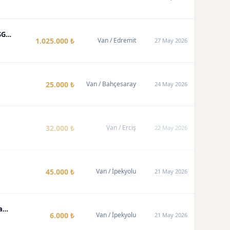
DEĞİŞENSİZ- TRAMERSİZ SKODA YETİ ELEGANCE -144.000 km.- 1.4 TSI DSG-OTOMATİK
1.025.000 ₺
Van
/ Edremit
27 May 2026
25.000 ₺
Van
/ Bahçesaray
24 May 2026
32.000 ₺
Van
/ Erciş
22 May 2026
45.000 ₺
Van
/ İpekyolu
21 May 2026
Motokaravan İç Depolama Sistemi - Yatak, Saklama Kutusu ve Oyuncaklar
6.000 ₺
Van
/ İpekyolu
21 May 2026