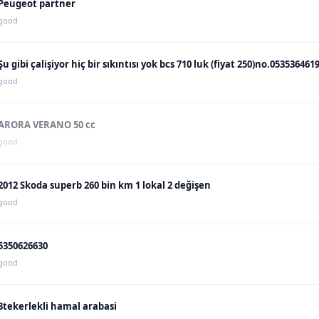
Peugeot partner
good
Şu gibi çalişiyor hiç bir sıkıntısı yok bcs 710 luk (fiyat 250)no.053536461
good
ARORA VERANO 50 cc
good
2012 Skoda superb 260 bin km 1 lokal 2 değişen
good
5350626630
good
3tekerlekli hamal arabasi