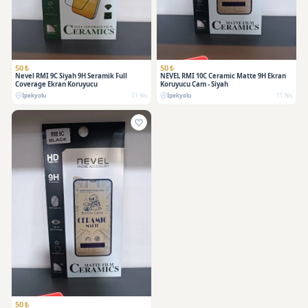
SATILDI
50 ₺
50 ₺
Nevel RMI 9C Siyah 9H Seramik Full
NEVEL RMI 10C Ceramic Matte 9H Ekran
Coverage Ekran Koruyucu
Koruyucu Cam - Siyah
İpekyolu
11 Nis
İpekyolu
11 Nis
SATILDI
50 ₺