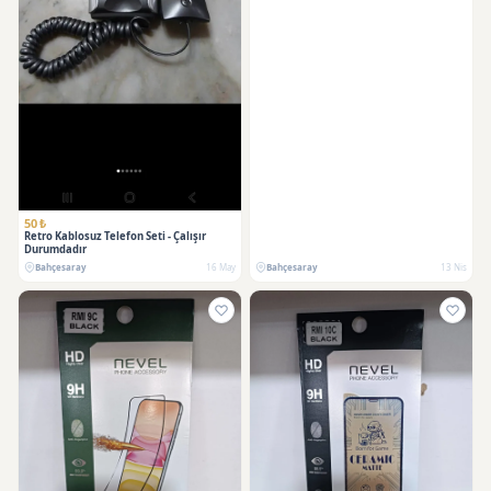
50 ₺
Retro Kablosuz Telefon Seti - Çalışır
Durumdadır
Bahçesaray
16 May
Bahçesaray
13 Nis