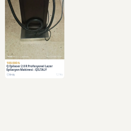
100.000 ₺
Q Epilaser 2.0 R Profesyonel Lazer
Epilasyon Makinesi - QILTALY
Erciş
12 Nis