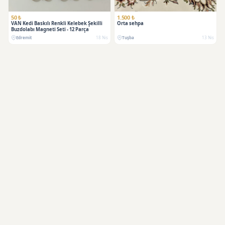
50 ₺
1.500 ₺
VAN Kedi Baskılı Renkli Kelebek Şekilli
Orta sehpa
Buzdolabı Magneti Seti - 12 Parça
Edremit
18 Nis
Tuşba
13 Nis