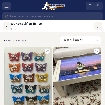
Dekoratif Ürünler
2 ilan
2
ilan listeleniyor