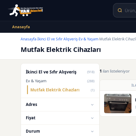
Anasayfa
Anasayfa
İkinci El ve Sıfır Alışveriş
Ev & Yaşam
Mutfak Elektrik Cihazl
›
›
›
Mutfak Elektrik Cihazları
1
ilan listeleniyor
İkinci El ve Sıfır Alışveriş
(918)
Ev & Yaşam
(288)
İL
Mutfak Elektrik Cihazları
(1)
Adres
Fiyat
Durum