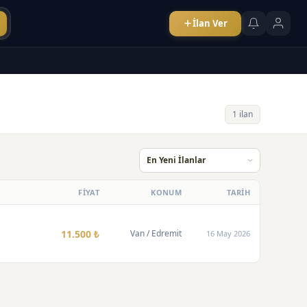
İlan Ver
1 ilan
FİYAT
KONUM
TARİH
11.500 ₺
Van
/ Edremit
16 May 2026