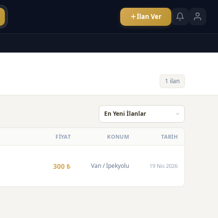
İlan Ver
1 ilan
FİYAT
KONUM
TARİH
300 ₺
Van
/ İpekyolu
19 Nis 2026