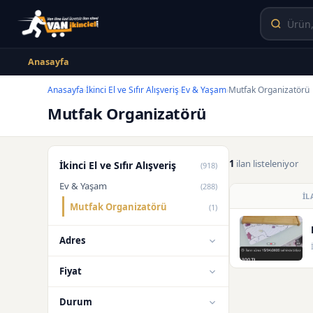
Anasayfa
Anasayfa
İkinci El ve Sıfır Alışveriş
Ev & Yaşam
Mutfak Organizatörü
›
›
›
Mutfak Organizatörü
1
ilan listeleniyor
İkinci El ve Sıfır Alışveriş
(918)
Ev & Yaşam
(288)
İL
Mutfak Organizatörü
(1)
Adres
Fiyat
Durum