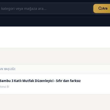
Ara
AN BAŞLIĞI
Bambu 3 Katlı Mutfak Düzenleyici - Sıfır dan farksız
İkinci El