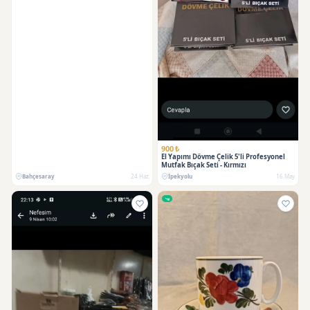
900 ₺
El Yapımı Dövme Çelik 5'li Profesyonel
Mutfak Bıçak Seti - Kırmızı
Bahçesaray
24 Haz
İpekyolu
16 May