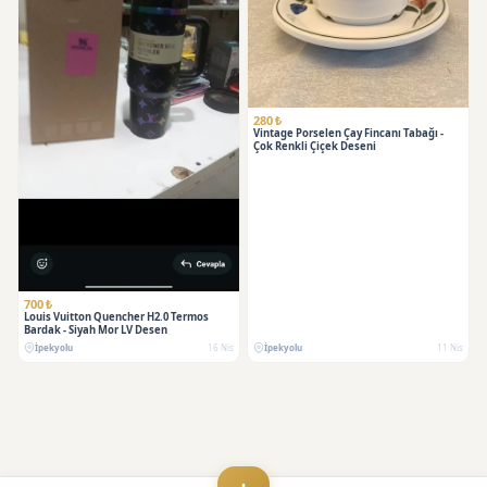
280 ₺
Vintage Porselen Çay Fincanı Tabağı -
Çok Renkli Çiçek Deseni
700 ₺
Louis Vuitton Quencher H2.0 Termos
Bardak - Siyah Mor LV Desen
İpekyolu
16 Nis
İpekyolu
11 Nis