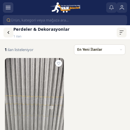
Perdeler & Dekorasyonlar
1 ilan
1
ilan listeleniyor