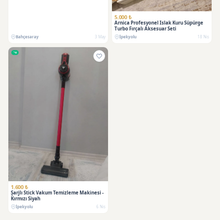
5.000 ₺
Arnica Profesyonel Islak Kuru Süpürge
Turbo Fırçalı Aksesuar Seti
Bahçesaray
3 May
İpekyolu
18 Nis
1.600 ₺
Şarjlı Stick Vakum Temizleme Makinesi -
Kırmızı Siyah
İpekyolu
6 Nis