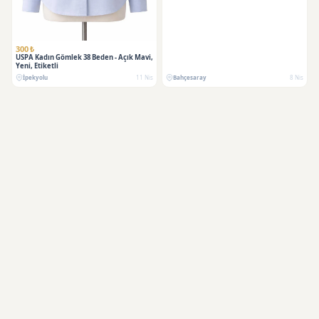
300 ₺
USPA Kadın Gömlek 38 Beden - Açık Mavi,
Yeni, Etiketli
İpekyolu
11 Nis
Bahçesaray
8 Nis