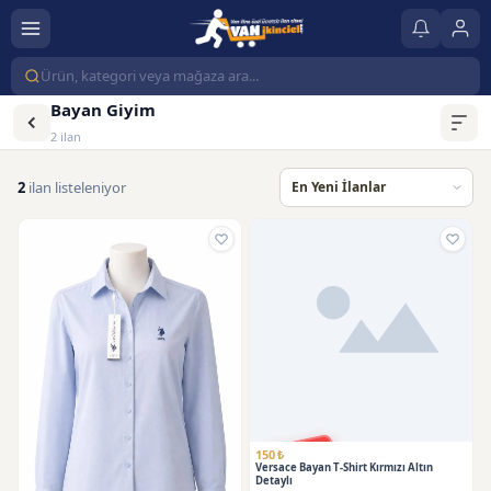
Bayan Giyim
2 ilan
2
ilan listeleniyor
SATILDI
150 ₺
Versace Bayan T-Shirt Kırmızı Altın
Detaylı