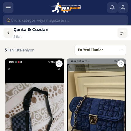
Çanta & Cüzdan
5 ilan
5
ilan listeleniyor