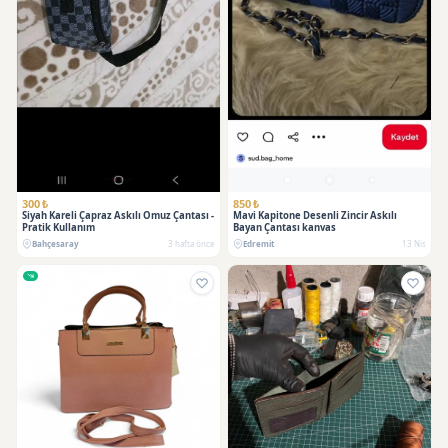
300 ₺
850 ₺
Siyah Kareli Çapraz Askılı Omuz Çantası -
Mavi Kapitone Desenli Zincir Askılı
Pratik Kullanım
Bayan Çantası kanvas
Bahçesaray
3 hafta önce
Edremit
13 Nis