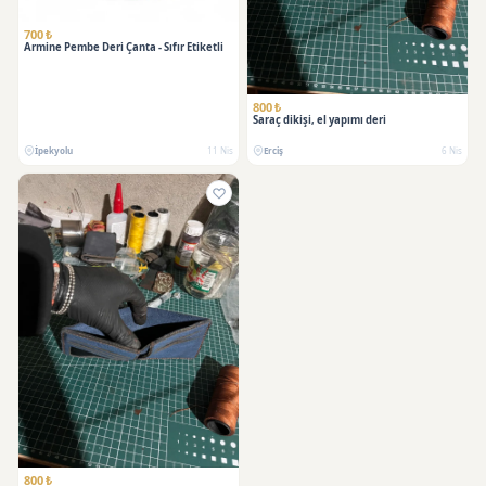
700 ₺
Armine Pembe Deri Çanta - Sıfır Etiketli
800 ₺
Saraç dikişi, el yapımı deri
İpekyolu
11 Nis
Erciş
6 Nis
800 ₺