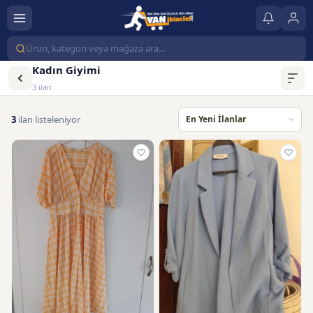
Kadın Giyimi
3 ilan
3
ilan listeleniyor