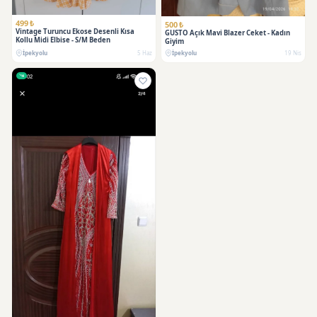
499 ₺
500 ₺
Vintage Turuncu Ekose Desenli Kısa
GUSTO Açık Mavi Blazer Ceket - Kadın
Kollu Midi Elbise - S/M Beden
Giyim
İpekyolu
5 Haz
İpekyolu
19 Nis