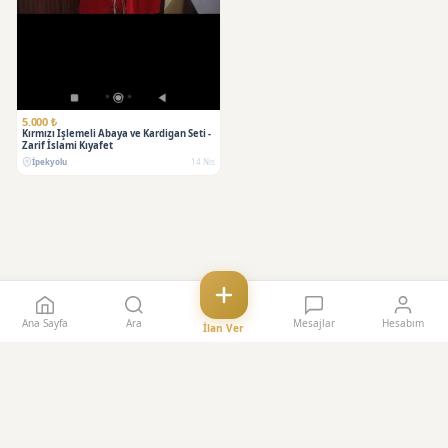
5.000 ₺
Kırmızı Işlemeli Abaya ve Kardigan Seti -
Zarif İslami Kıyafet
İpekyolu
14 Nis
Ana Sayfa
Ara
Mesajlar
Hesabım
İlan Ver