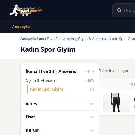
Anasayfa
Anasayfa
İkinci El ve Sıfır Alışveriş
Giyim & Aksesuar
Kadın Spor Giy
›
›
›
Kadın Spor Giyim
1
ilan listeleniyor
İkinci El ve Sıfır Alışveriş
(911)
Giyim & Aksesuar
(187)
İL
Kadın Spor Giyim
(1)
Adres
Fiyat
Durum