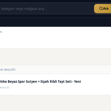
Ara
im
AN BAŞLIĞI
Nike Beyaz Spor Sutyen + Siyah Ribli Tayt Seti - Yeni
İkinci El