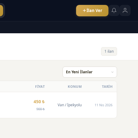
İlan Ver
1 ilan
FİYAT
KONUM
TARİH
450 ₺
Van
/ İpekyolu
11 Nis 2026
900 ₺