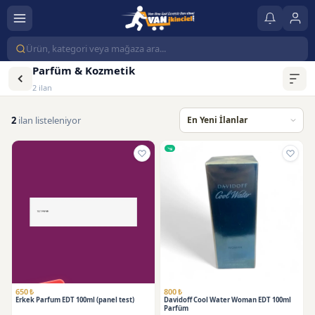
Parfüm & Kozmetik
2 ilan
2
ilan listeleniyor
SATILDI
650 ₺
800 ₺
Erkek Parfum EDT 100ml (panel test)
Davidoff Cool Water Woman EDT 100ml
Parfüm