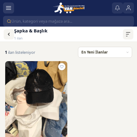
Şapka & Başlık
1 ilan
1
ilan listeleniyor