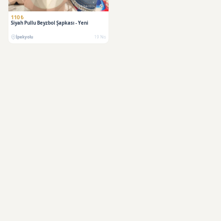
110 ₺
Siyah Pullu Beyzbol Şapkası - Yeni
İpekyolu
19 Nis