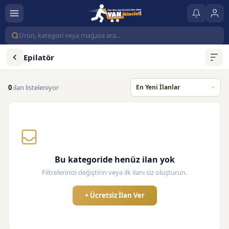
Epilatör
0
ilan listeleniyor
Bu kategoride henüz ilan yok
Filtrelerinizi değiştirin veya ilk ilanı siz oluşturun.
+ Ücretsiz İlan Ver