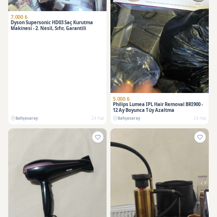
7.000 ₺
Dyson Supersonic HD03 Saç Kurutma
Makinesi - 2. Nesil, Sıfır, Garantili
5.000 ₺
Philips Lumea IPL Hair Removal BRI900 -
12 Ay Boyunca Tüy Azaltma
Bahçesaray
24 Haz
Bahçesaray
24 Haz