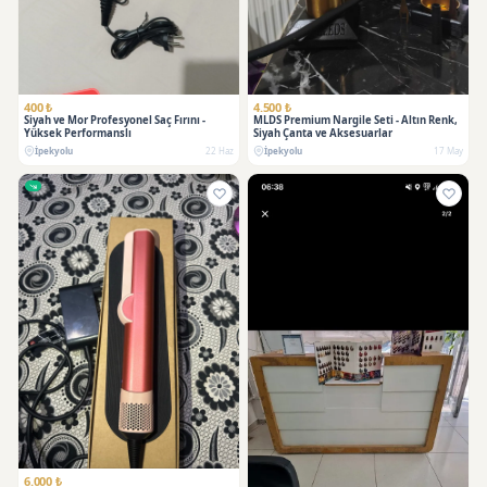
SATILDI
400 ₺
4.500 ₺
Siyah ve Mor Profesyonel Saç Fırını -
MLDS Premium Nargile Seti - Altın Renk,
Yüksek Performanslı
Siyah Çanta ve Aksesuarlar
İpekyolu
22 Haz
İpekyolu
17 May
6.000 ₺