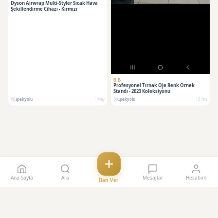
Dyson Airwrap Multi-Styler Sıcak Hava
Şekillendirme Cihazı - Kırmızı
6 ₺
Profesyonel Tırnak Oje Renk Örnek
Standı - 2023 Koleksiyonu
İpekyolu
1 May
İpekyolu
18 Nis
Ana Sayfa
Ara
Mesajlar
Hesabım
İlan Ver