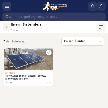
Enerji Sistemleri
1 ilan
1
ilan listeleniyor
65.000 ₺
4 kW Güneş Enerjisi Sistemi - 6x400W
Monokristalin Panel
Tuşba
14 Nis