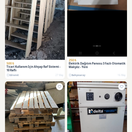
250 ₺
500 ₺
Elektrik Dağıtım Panosu 3 Fazlı Otomatik
Ticari Kullanım İçin Ahşap Raf Sistemi -
Makyöz - Yeni
10 Raflı
Edremit
27 May
Bahçesaray
16 May