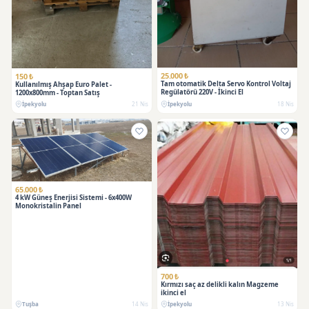
25.000 ₺
150 ₺
Tam otomatik Delta Servo Kontrol Voltaj
Kullanılmış Ahşap Euro Palet -
Regülatörü 220V - İkinci El
1200x800mm - Toptan Satış
İpekyolu
21 Nis
İpekyolu
18 Nis
65.000 ₺
4 kW Güneş Enerjisi Sistemi - 6x400W
Monokristalin Panel
700 ₺
Kırmızı saç az delikli kalın Magzeme
ikinci el
Tuşba
14 Nis
İpekyolu
13 Nis